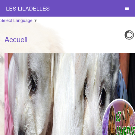
LES LILADELLES
Select Language
▼
Accueil